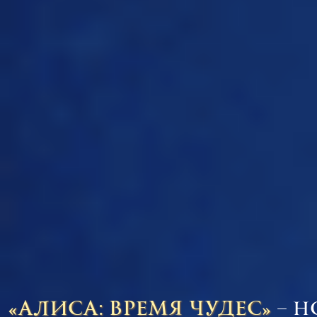
«АЛИСА: ВРЕМЯ ЧУДЕС»
– н