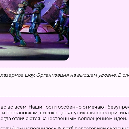
 лазерное шоу. Организация на высшем уровне. В с
тво во всём. Наши гости особенно отмечают безупр
 и постановкам, высоко ценят уникальность оригина
сегда отличаются качественным воплощением идеи.
оду (нам исполнилось 15 лет!) подготовили сказоч