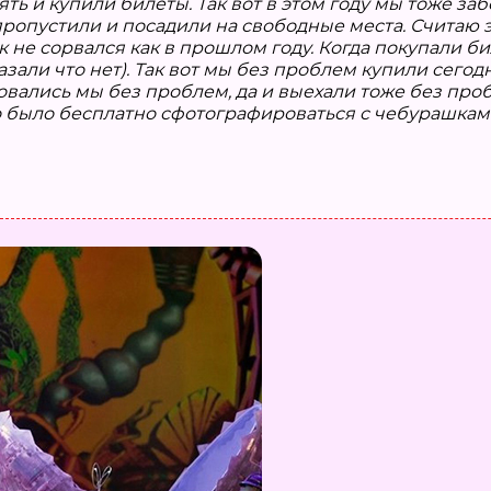
ть и купили билеты. Так вот в этом году мы тоже за
ропустили и посадили на свободные места. Считаю эт
к не сорвался как в прошлом году. Когда покупали 
казали что нет). Так вот мы без проблем купили сег
вались мы без проблем, да и выехали тоже без проб
о было бесплатно сфотографироваться с чебурашкам