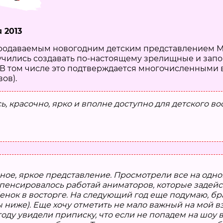
 2013
родаваемым новогодним детским представлением Мос
аучились создавать по-настоящему зрелищные и за
. В том числе это подтверждается многочисленным
ов).
сь, красочно, ярко и вполне доступно для детского 
рное, яркое представление. Просмотрели все на одно
пенсировалось работай аниматоров, которые задейст
нок в восторге. На следующий год еще подумаю, бра
ы ниже). Еще хочу отметить не мало важный на мой в
оду увидели приписку, что если не попадем на шоу 